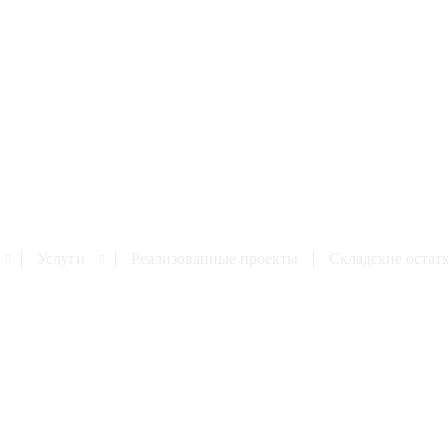
Услуги
Реализованные проекты
Cкладские остат