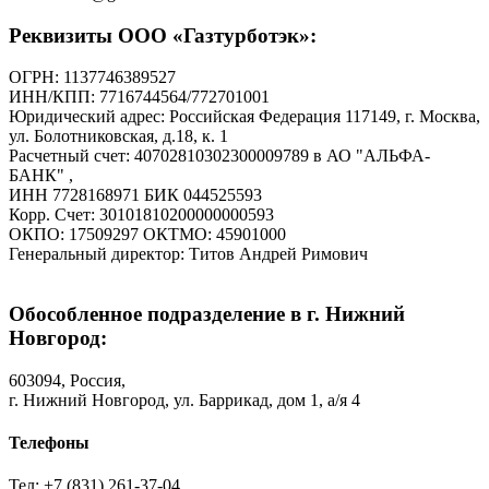
Реквизиты ООО «Газтурботэк»:
ОГРН: 1137746389527
ИНН/КПП: 7716744564/772701001
Юридический адрес: Российская Федерация 117149, г. Москва,
ул. Болотниковская, д.18, к. 1
Расчетный счет: 40702810302300009789 в АО "АЛЬФА-
БАНК" ,
ИНН 7728168971 БИК 044525593
Корр. Счет: 30101810200000000593
ОКПО: 17509297 ОКТМО: 45901000
Генеральный директор: Титов Андрей Римович
Обособленное подразделение в г. Нижний
Новгород:
603094, Россия,
г. Нижний Новгород, ул. Баррикад, дом 1, а/я 4
Телефоны
Тел: +7 (831) 261-37-04