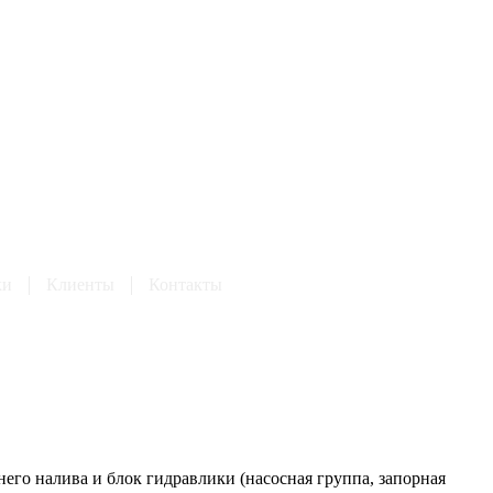
ки
Клиенты
Контакты
его налива и блок гидравлики (насосная группа, запорная