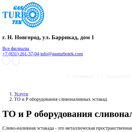
г. Н. Новгород, ул. Баррикад, дом 1
Все филиалы
+7 (831) 261-37-04
info@gasturbotek.com
Компания
Продукция
Услуги
ТО и Р оборудования сливоналивных эстакад
ТО и Р оборудования сливона
Сливо-наливная эстакада - это металлическая пространственна