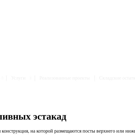
Услуги
Реализованные проекты
Cкладские остат
ливных эстакад
я конструкция, на которой размещаются посты верхнего или нижн