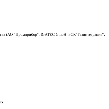
дства (АО "Промприбор", IGATEC GmbH, РСК"Газинтеграция",
ых